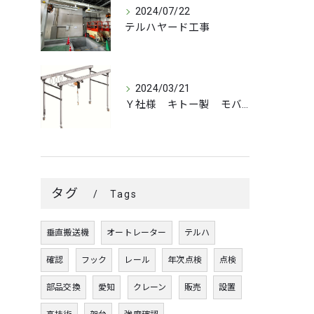
2024/07/22
テルハヤード工事
2024/03/21
Ｙ社様 キトー製 モバイルライトクレーン組立
タグ
Tags
垂直搬送機
オートレーター
テルハ
確認
フック
レール
年次点検
点検
部品交換
愛知
クレーン
販売
設置